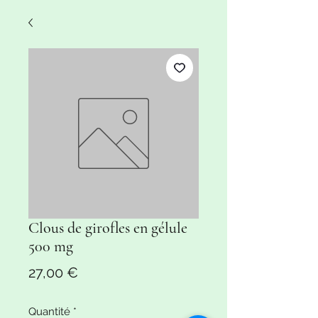
Clous de girofles en gélule
500 mg
Prix
27,00 €
Quantité
*